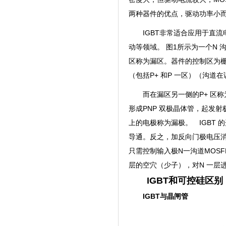
两种器件的优点，驱动功率小
IGBT非常适合应用于直
动等领域。 图1所示为一个N 
区称为漏区。器件的控制区为栅
（包括P+ 和P 一区）（沟道在该区
而在漏区另一侧的P+ 区称为漏
形成PNP 双极晶体管，起发
上的电极称为漏极。 IGBT 
导通。反之，加反向门极电压消除
只需控制输入极N一沟道MOSF
层的空穴（少子），对N 一层进
IGBT和可控硅区别
IGBT与晶闸管