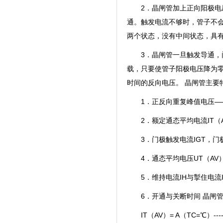
2．晶闸管加上正向阳极
通。触发电流不够时，管子不
两个状态，没有中间状态，具
3．晶闸管一旦触发导通
载，只要使管子阳极电压降为
时间的反向电压。 晶闸管主要
1．正反向重复峰值电压——
2．额定通态平均电流IT
3．门极触发电流IGT，门
4．通态平均电压UT（AV
5．维持电流IH与掣住电流I
6．开通与关断时间 晶闸
IT（AV）= A（TC=℃）--