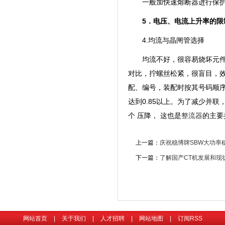
一般加快速熔断器进行保
5．电压、电流上升率的限
4.均流与晶闸管选择
均流不好，很容易烧坏元
对比，拧螺丝松紧，很盲目，
配、编号，装配时按其号码顺
达到0.85以上。为了减少并
个 压降， 这也是
整流器
的主要
上一篇：
庆祝稳博牌SBW大功率
下一篇：
了解国产CT机发展和现
网站首页
|
关于我们
|
人才招聘
|
网站地图
|
订阅RSS