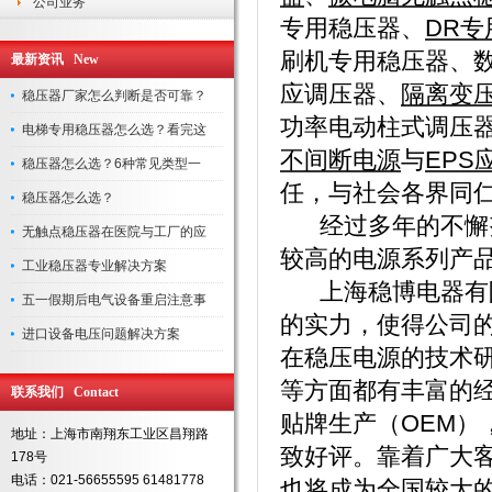
公司业务
专用稳压器
、
DR专
刷机专用稳压器
、
最新资讯 New
应调压器
、
隔离变
稳压器厂家怎么判断是否可靠？
功率电动柱式调压
电梯专用稳压器怎么选？看完这
不间断电源
与
EPS
稳压器怎么选？6种常见类型一
任，与社会各界同
稳压器怎么选？
经过多年的不懈努
无触点稳压器在医院与工厂的应
较高的电源系列产
工业稳压器专业解决方案
上海稳博电器有限
五一假期后电气设备重启注意事
的实力，使得公司
进口设备电压问题解决方案
在稳压电源的技术
等方面都有丰富的
联系我们 Contact
贴牌生产（OEM
地址：上海市南翔东工业区昌翔路
致好评。靠着广大
178号
电话：021-56655595 61481778
也将成为全国较大