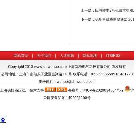
上一篇：
田湾核电3号机组重型稳
下一篇：
稳压器价格调整通知
201
网站首页
|
关于我们
|
人才招聘
|
网站地图
|
订阅RSS
Copyright 2013
www.sh-wenbo.com
上海新稳电气科技有限公司 版权所有
公司地址：上海市南翔东工业区昌翔路178号 联系电话：021-56655595 61481778
电子邮件：wenbo@sh-wenbo.com
上海稳博
稳压器厂
技术支持
备案号：
沪ICP备2020034804号-2
沪
公网安备31011402021100号