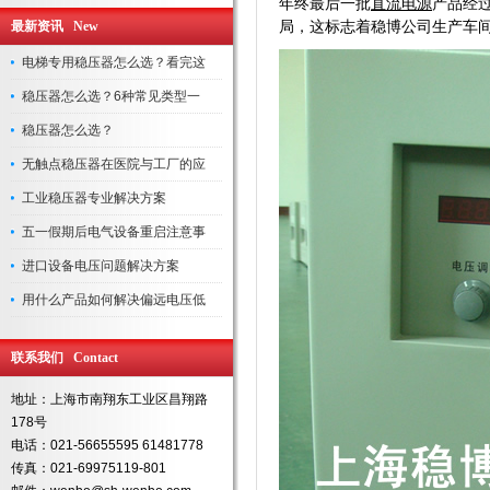
年终最后一批
直流电源
产品经
局，这标志着稳博公司生产车间
最新资讯 New
电梯专用稳压器怎么选？看完这
稳压器怎么选？6种常见类型一
稳压器怎么选？
无触点稳压器在医院与工厂的应
工业稳压器专业解决方案
五一假期后电气设备重启注意事
进口设备电压问题解决方案
用什么产品如何解决偏远电压低
联系我们 Contact
地址：上海市南翔东工业区昌翔路
178号
电话：021-56655595 61481778
传真：021-69975119-801