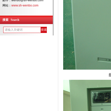
邮件：wenbo@sh-wenbo.com
网站：
www.sh-wenbo.com
搜索 Search