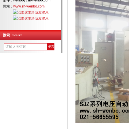
邮件：wenbo@sh-wenbo.com
网站：
www.sh-wenbo.com
搜索 Search