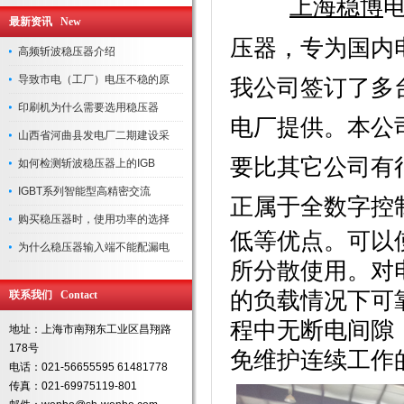
上海稳博
最新资讯 New
压器
，专为国内
高频斩波稳压器介绍
导致市电（工厂）电压不稳的原
我公司签订了多
印刷机为什么需要选用稳压器
电厂提供。本公
山西省河曲县发电厂二期建设采
要比其它公司有
如何检测斩波稳压器上的IGB
IGBT系列智能型高精密交流
正属于全数字控
购买稳压器时，使用功率的选择
低等优点。可以
为什么稳压器输入端不能配漏电
所分散使用。对
的负载情况下可
联系我们 Contact
程中无断电间隙
地址：上海市南翔东工业区昌翔路
178号
免维护连续工作
电话：021-56655595 61481778
传真：021-69975119-801