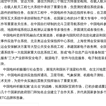
组成空中方阵、雷达方阵、通信方阵的三个独立方阵接受检阅。在载人航
位，在载人航天工程七大系统中承担了重要任务，负责测控通信系统设备
元器件的研制任务。在探月工程中，中国电科作为副总指挥长单位，在卫
应用等五大系统中承担研制生产任务。在国家公布的16个重大专项中，中
工作等重要攻关任务。在中国自行研制的北斗卫星导航系统中，中国电科
系统、地面终端系统以及检测认证服务等多项任务，并圆满完成各项任务
中国电科坚持军民融合式发展道路，积极参与国民经济信息化建设和国
发事件应急平台系统、北京奥运会安保指挥中心系统、上海世博会安保项
大运会安保解决方案等大型公共安全系统工程，承建国家电子政务网、全
交通系统等一大批国家重大信息系统工程。形成“电子信息产品与装备制造”
息服务”三大产业群和安全电子、能源电子、软件与信息服务、电子制造装
板块。
中国电科积极履行社会责任，展现共和国长子顶梁柱作用。在汶川地震
灾中，中国电科提供应急指挥通讯、卫星导航、气象探测、机载电子测绘
技术支持，为党中央实施抗震救灾指挥做出了重要支撑。
中国电科积极实施“走出去”的战略，拓展国际贸易市场，已初步建成覆
与几十个国家的政府部门和知名企业建立了合作关系，并代表国家参加多
CETC品牌和形象。