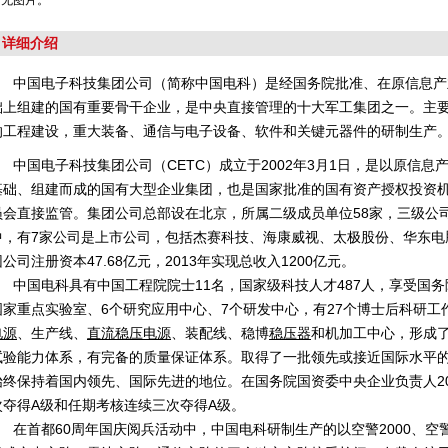
暂无图片。
详细介绍
中国电子科技集团公司（简称中国电科）是经国务院批准、在原信息产
础上组建的国有重要骨干企业，是中央直接管理的十大军工集团之一。主
的工程建设，重大装备、通信与电子设备、软件和关键元器件的研制生产
中国电子科技集团公司（CETC）成立于2002年3月1日，是以原信息
基础、组建而成的国有大型企业集团，也是国家批准的国有资产授权投资
员会直接监管。集团公司总部设在北京，所属二级成员单位58家，三级公司
中，有7家公司是上市公司，包括杰赛科技、海康威视、太极股份、华东电
团公司注册资本47.68亿元，2013年实现总收入1200亿元。
中国电科具有中国工程院院士11名，国家级科技人才487人，享受国务院
国家重点实验室、6个研究应用中心、7个研发中心，有27个博士后科研
电源
、生产线、
直流稳压电源
、装配线、稳博
稳压器
和机加工中心，形成
试验能力体系，有完备的质量保证体系。取得了一批领先或接近国际水平
始终保持着国内领先、国际先进的地位。在国务院国资委中央企业负责人200
次夺得A级和任期考核连续三次夺得A级。
在首都60周年国庆阅兵活动中，中国电科研制生产的以空警2000、空警