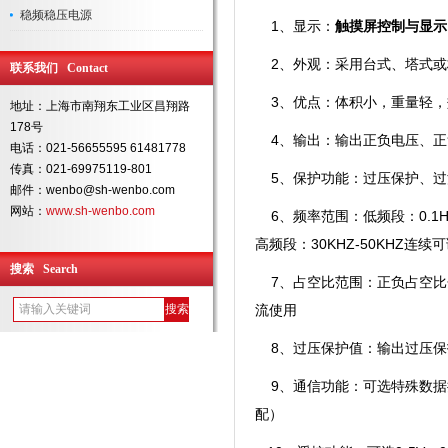
稳频稳压电源
1、显示：
触摸屏控制与显示
2、外观：采用台式、塔式或
联系我们 Contact
3、优点：
体积小，重量轻，
地址：上海市南翔东工业区昌翔路
178号
4、
输出：
输出正负电压、正
电话：021-56655595 61481778
传真：021-69975119-801
5、保护功能：过压保护、过
邮件：wenbo@sh-wenbo.com
网站：
www.sh-wenbo.com
6、频率范围：
低频段：
0.
高频段：30KHZ-50KHZ连续
搜索 Search
7、占空比范围：正负占空比分别
流使用
8、过压保护值：输出过压
保
9、通信功能：可选特殊数据接口
配）