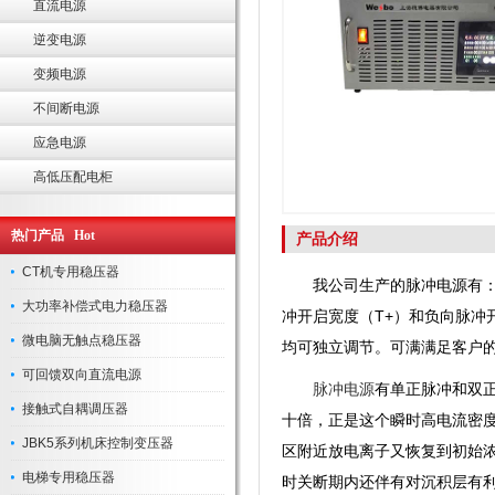
直流电源
逆变电源
变频电源
不间断电源
应急电源
高低压配电柜
热门产品 Hot
产品介绍
CT机专用稳压器
我公司生产的脉冲电源有
大功率补偿式电力稳压器
冲开启宽度（
T+
）和负向脉冲
微电脑无触点稳压器
均可独立调节。可满满足客户
可回馈双向直流电源
脉冲电源
有单正脉冲和双
接触式自耦调压器
十倍，正是这个瞬时高电流密
JBK5系列机床控制变压器
区附近放电离子又恢复到初始浓
电梯专用稳压器
时关断期内还伴有对沉积层有